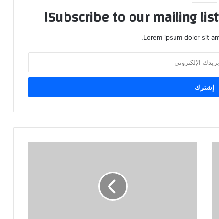
Subscribe to our mailing lis
Lorem ipsum dolor sit am
OpenAI
أعلنت
عن
إطلاق
نموذج
GPT-
4o
mini