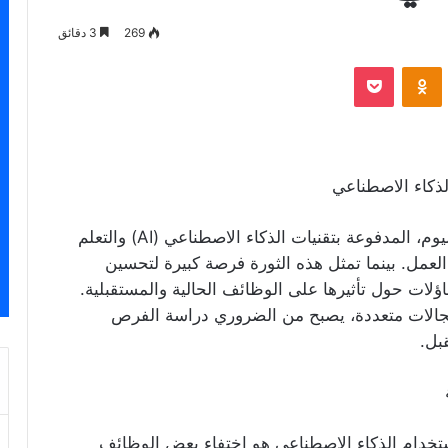
269
3 دقائق
‫Pocket
Odnoklassniki
كاء الاصطناعي
تُعد الثورة الصناعية الرابعة التي يشهدها العالم اليوم، المدفوعة بتقنيات الذكاء الاصطناعي (AI) والتعلم
العمل. بينما تمثل هذه الثورة فرصة كبيرة لتحسين
لتساؤلات حول تأثيرها على الوظائف الحالية والمستقبلية.
مجالات متعددة، يصبح من الضروري دراسة الفرص
بل.
 استخدام الذكاء الاصطناعي هو اختفاء بعض الوظائف