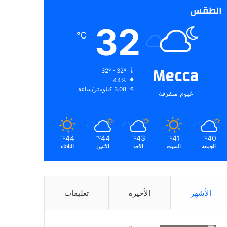
الطقس
32
℃
Mecca
32º - 32º
44%
3.08 كيلومتر/ساعة
غيوم متفرقة
44
44
43
41
40
℃
℃
℃
℃
℃
الجمعة
السبت
الأحد
الأثنين
الثلاثاء
الأشهر
الأخيرة
تعليقات