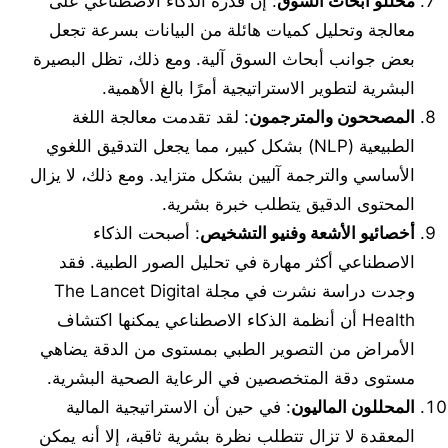
محللو أبحاث السوق
: إن قدرة الذكاء الاصطناعي على
معالجة وتحليل كميات هائلة من البيانات بسرعة تجعل
بعض جوانب أبحاث السوق آلية. ومع ذلك، تظل البصيرة
البشرية لتطوير الاستراتيجية أمرًا بالغ الأهمية.
المصححون والمترجمون
: لقد تقدمت معالجة اللغة
الطبيعية (NLP) بشكل كبير، مما يجعل التدقيق اللغوي
الأساسي والترجمة آليين بشكل متزايد. ومع ذلك، لا يزال
المحتوى الدقيق يتطلب خبرة بشرية.
أخصائيو الأشعة وفنيو التشخيص
: أصبحت الذكاء
الاصطناعي أكثر مهارة في تحليل الصور الطبية. فقد
وجدت دراسة نشرت في مجلة The Lancet Digital
Health أن أنظمة الذكاء الاصطناعي يمكنها اكتشاف
الأمراض من التصوير الطبي بمستوى من الدقة يضاهي
مستوى دقة المتخصصين في الرعاية الصحية البشرية.
المحللون الماليون
: في حين أن الاستراتيجية المالية
المعقدة لا تزال تتطلب نظرة بشرية ثاقبة، إلا أنه يمكن